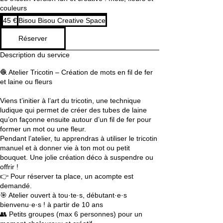
couleurs
45
45 €
Bisou Bisou Creative Space
euros
Réserver
Description du service
🧶 Atelier Tricotin – Création de mots en fil de fer
et laine ou fleurs
Viens t’initier à l’art du tricotin, une technique
ludique qui permet de créer des tubes de laine
qu’on façonne ensuite autour d’un fil de fer pour
former un mot ou une fleur.
Pendant l’atelier, tu apprendras à utiliser le tricotin
manuel et à donner vie à ton mot ou petit
bouquet. Une jolie création déco à suspendre ou
offrir !
👉 Pour réserver ta place, un acompte est
demandé.
🎯 Atelier ouvert à tou·te·s, débutant·e·s
bienvenu·e·s ! à partir de 10 ans
👥 Petits groupes (max 6 personnes) pour un